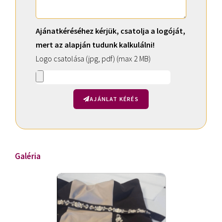
Ajánatkéréséhez kérjük, csatolja a logóját,
mert az alapján tudunk kalkulálni!
Logo csatolása (jpg, pdf) (max 2 MB)
AJÁNLAT KÉRÉS
A
l
t
Galéria
e
r
n
a
t