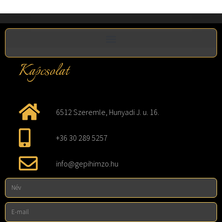
Kapcsolat
6512 Szeremle, Hunyadi J. u. 16.
+36 30 289 5257
info@gepihimzo.hu