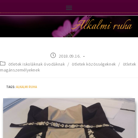
Alkalmi ruha
2018.09.16.
ötletek iskoláknak óvodáknak
/
ötletek közösségeknek
/
ötletek
magánszemélyeknek
TAGS
:
ALKALMI RUHA