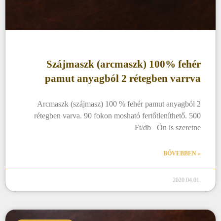
Szájmaszk (arcmaszk) 100% fehér
pamut anyagból 2 rétegben varrva
Arcmaszk (szájmasz) 100 % fehér pamut anyagból 2
rétegben varva. 90 fokon mosható fertőtleníthető. 500
Ft/db Ön is szeretne
BŐVEBBEN »
2020.04.01.