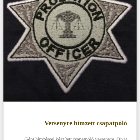
Versenyre hímzett csapatpóló
Gépi hímzéssel készített csapatpóló versenyre. Ön is