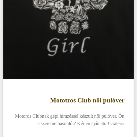
Mototros Club női pulóver
Motoros Clubnak gépi hímzéssel készült női pulóver. Ön
is szeretne hasonlót? Kérjen ajánlatot! Galéria