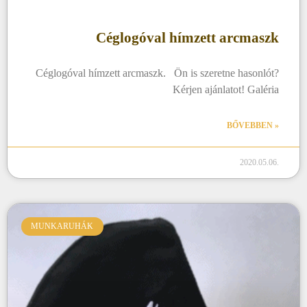
Céglogóval hímzett arcmaszk
Céglogóval hímzett arcmaszk. Ön is szeretne hasonlót?
Kérjen ajánlatot! Galéria
BŐVEBBEN »
2020.05.06.
MUNKARUHÁK