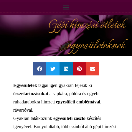
Gépi hímzési ötletek
egyesületeknek
Egyesületek
tagjai igen gyakran fejezik ki
összetartozásukat
a sapkára, pólóra és egyéb
ruhadarabokra hímzett
egyesületi emblémával
,
rávarróval.
Gyakran találkozunk
egyesületi zászló
készítés
igényével. Bonyolultabb, több színből álló gépi hímzést