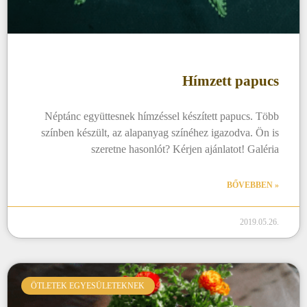
Hímzett papucs
Néptánc együttesnek hímzéssel készített papucs. Több
színben készült, az alapanyag színéhez igazodva. Ön is
szeretne hasonlót? Kérjen ajánlatot! Galéria
BŐVEBBEN »
2019.05.26.
ÖTLETEK EGYESÜLETEKNEK