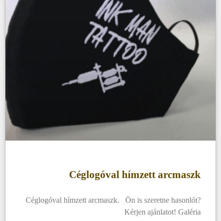
Céglogóval hímzett arcmaszk
Céglogóval hímzett arcmaszk. Ön is szeretne hasonlót?
Kérjen ajánlatot! Galéria