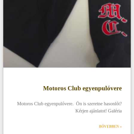
Motoros Club egyenpulóvere
Motoros Club egyenpulóvere. Ön is szeretne hasonlót?
Kérjen ajánlatot! Galéria
BŐVEBBEN »