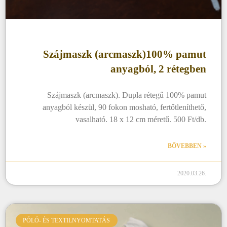
Szájmaszk (arcmaszk)100% pamut
anyagból, 2 rétegben
Szájmaszk (arcmaszk). Dupla rétegű 100% pamut
anyagból készül, 90 fokon mosható, fertőtleníthető,
vasalható. 18 x 12 cm méretű. 500 Ft/db.
BŐVEBBEN »
2020.03.26.
PÓLÓ- ÉS TEXTILNYOMTATÁS