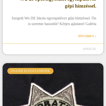
gépi hímzéssel.
Szegedi Wu DE Iskola egyenpulóver gépi hímzéssel. Ön
is szeretne hasonlót? Kérjen ajánlatot! Galéria
BŐVEBBEN »
2019.05.26.
ÖTLETEK EGYESÜLETEKNEK