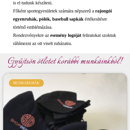
is el tudunk készíteni.
Főként sportegyesületek számára népszerű a
rajongói
egyenruhák, pólók, baseball sapkák
értékesítésre
történő emblémázása.
Rendezvényekre az
esemény logóját
feliratokat szoktuk
ráhímezni az ott viselt ruházatra.
Gyűjtsön ötletet korábbi munkáinkból!
MUNKARUHÁK