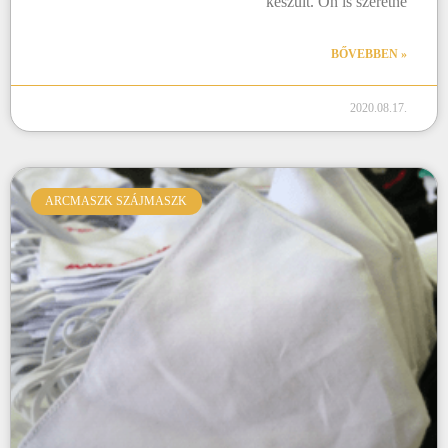
készült. Ön is szeretne
BŐVEBBEN »
2020.08.17.
ARCMASZK SZÁJMASZK