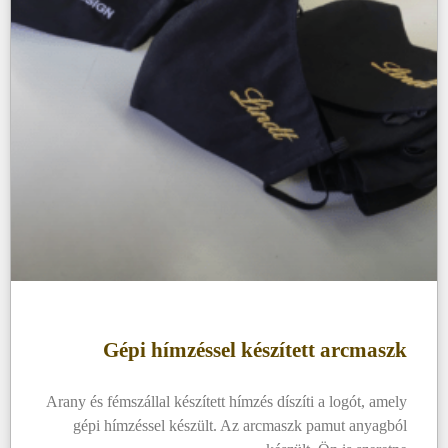
Gépi hímzéssel készített arcmaszk
Arany és fémszállal készített hímzés díszíti a logót, amely
gépi hímzéssel készült. Az arcmaszk pamut anyagból