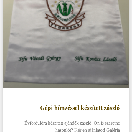
Gépi hímzéssel készített zászló
Évfordulóra készített ajándék zászló. Ön is szeretne
hasonlót? Kérjen ajánlatot! Galéria