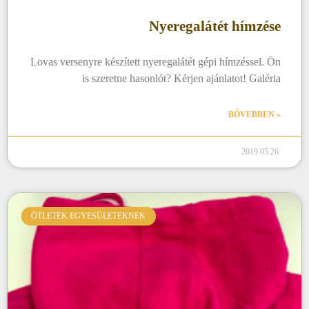
Nyeregalátét hímzése
Lovas versenyre készített nyeregalátét gépi hímzéssel. Ön
is szeretne hasonlót? Kérjen ajánlatot! Galéria
BŐVEBBEN »
2019.05.26.
ÖTLETEK EGYESÜLETEKNEK