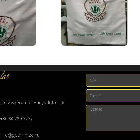
lat
6512 Szeremle, Hunyadi J. u. 16.
+36 30 289 5257
info@gepihimzo.hu