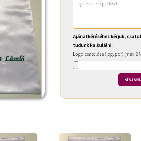
Ajánatkéréséhez kérjük, csatol
tudunk kalkulálni!
Logo csatolása (jpg, pdf) (max 2 
AJÁNL
A
l
t
e
r
n