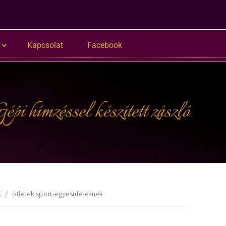
Kapcsolat
Facebook
épi hímzéssel készített zászló
k
/
ötletek sport-egyesületeknek