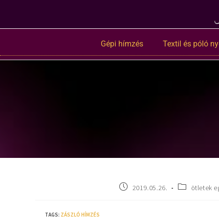
Gépi hímzés
Textil és póló 
2019.05.26.
ötletek 
TAGS
:
ZÁSZLÓ HÍMZÉS