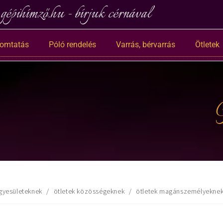
gépihímző.hu - bírjuk cérnával
nyomtatás
Póló rendelés
Varrás, bérvarrás
Ötletek
G
egyesületeknek
/
ötletek közösségeknek
/
ötletek magánszemélyekne