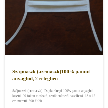
Szájmaszk (arcmaszk)100% pamut
anyagból, 2 rétegben
Szájmaszk (arcmaszk). Dupla rétegű 100% pamut anyagból
készül, 90 fokon mosható, fertőtleníthető, vasalható. 18 x 12
cm méretű. 500 Ft/db.