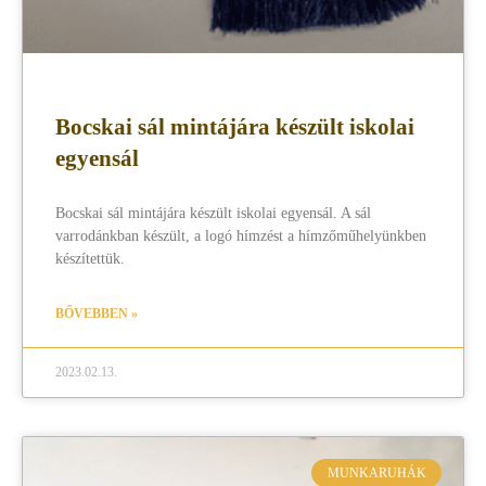
Bocskai sál mintájára készült iskolai
egyensál
Bocskai sál mintájára készült iskolai egyensál. A sál
varrodánkban készült, a logó hímzést a hímzőműhelyünkben
készítettük.
BŐVEBBEN »
2023.02.13.
MUNKARUHÁK