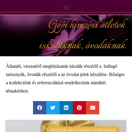
Gépi hímzési ötletek
iskoláknak, óvodáknak
Állandó, visszatérő megbízásaink iskolák
részéről a ballagó
tarisznyák
, óvodák részéről a az óvodai jelek készítése. Bőséges
a kollekciónk és referenciákkal rendelkezünk mindkét
témakörben.
ÖTLETEK ISKOLÁKNAK ÓVODÁKNAK