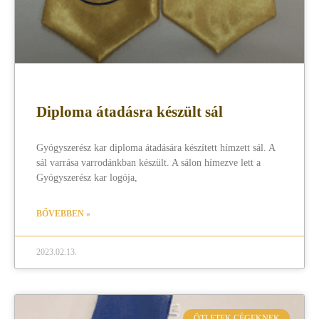
Diploma átadásra készült sál
Gyógyszerész kar diploma átadására készített hímzett sál. A
sál varrása varrodánkban készült. A sálon hímezve lett a
Gyógyszerész kar logója,
BŐVEBBEN »
2023.02.13.
ÖTLETEK CÉGEKNEK