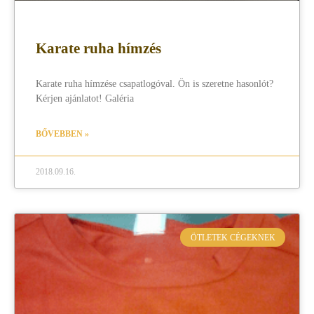
Karate ruha hímzés
Karate ruha hímzése csapatlogóval. Ön is szeretne hasonlót?
Kérjen ajánlatot! Galéria
BŐVEBBEN »
2018.09.16.
ÖTLETEK CÉGEKNEK