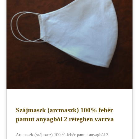
Szájmaszk (arcmaszk) 100% fehér
pamut anyagból 2 rétegben varrva
Arcmaszk (szájmasz) 100 % fehér pamut anyagból 2