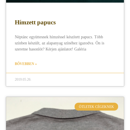
Hímzett papucs
Néptánc együttesnek hímzéssel készített papucs. Több
színben készült, az alapanyag színéhez igazodva. Ön is
szeretne hasonlót? Kérjen ajánlatot! Galéria
BŐVEBBEN »
2019.05.26.
ÖTLETEK CÉGEKNEK