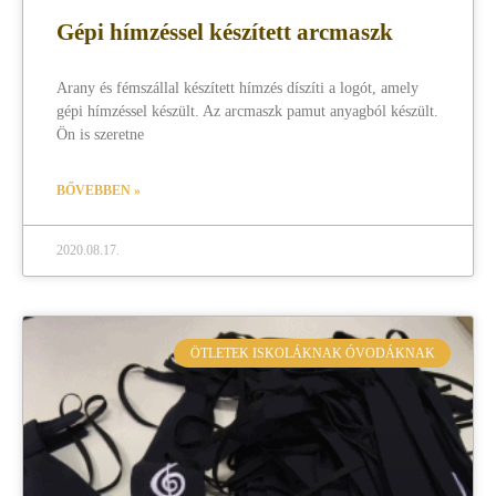
Gépi hímzéssel készített arcmaszk
Arany és fémszállal készített hímzés díszíti a logót, amely
gépi hímzéssel készült. Az arcmaszk pamut anyagból készült.
Ön is szeretne
BŐVEBBEN »
2020.08.17.
ÖTLETEK ISKOLÁKNAK ÓVODÁKNAK