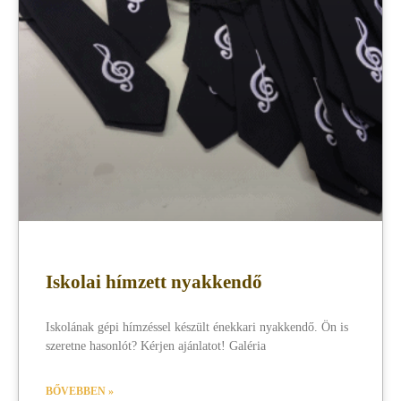
Iskolai hímzett nyakkendő
Iskolának gépi hímzéssel készült énekkari nyakkendő. Ön is
szeretne hasonlót? Kérjen ajánlatot! Galéria
BŐVEBBEN »