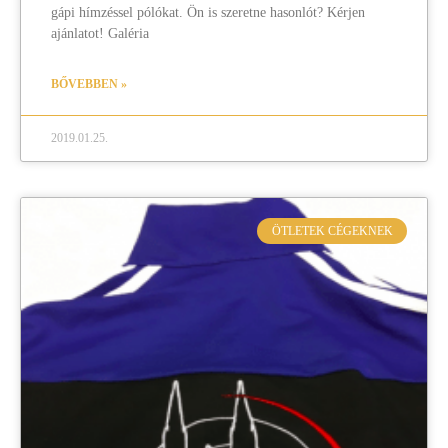
gápi hímzéssel pólókat. Ön is szeretne hasonlót? Kérjen
ajánlatot! Galéria
BŐVEBBEN »
2019.01.25.
ÖTLETEK CÉGEKNEK