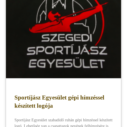
Sportíjász Egyesület gépi hímzéssel
készített logója
Sportíjász Egyesület szabadidő ruhán gépi hímzéssel készített
logó. Lehetőség van a csapattagok nevének felhímzésére is.