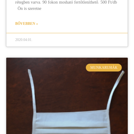
rétegben varva. 90 fokon mosható fertőtleníthető. 500 Ft/db
Ön is szeretne
BŐVEBBEN »
2020.04.01.
MUNKARUHÁK