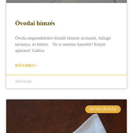
Óvodai hímzés
Óvoda megrendelésére készült hímzett arcmaszk, ballagó
tarisznya, és kötény. Ön is szeretne hasonlót? Kérjen
ajánlatot! Galéria
BŐVEBBEN »
2020.05.06.
MUNKARUHÁK