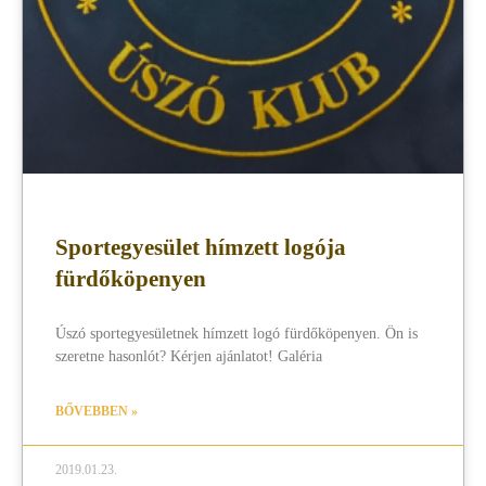
Sportegyesület hímzett logója
fürdőköpenyen
Úszó sportegyesületnek hímzett logó fürdőköpenyen. Ön is
szeretne hasonlót? Kérjen ajánlatot! Galéria
BŐVEBBEN »
2019.01.23.