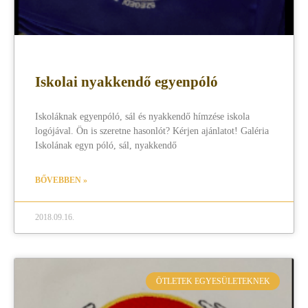
Iskolai nyakkendő egyenpóló
Iskoláknak egyenpóló, sál és nyakkendő hímzése iskola
logójával. Ön is szeretne hasonlót? Kérjen ajánlatot! Galéria
Iskolának egyn póló, sál, nyakkendő
BŐVEBBEN »
2018.09.16.
ÖTLETEK EGYESÜLETEKNEK