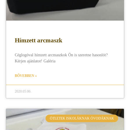
Hímzett arcmaszk
Céglogóval hímzett arcmaszkok Ön is szeretne hasonlót?
Kérjen ajánlatot! Galéria
BŐVEBBEN »
2020.05.06.
ÖTLETEK ISKOLÁKNAK ÓVODÁKNAK