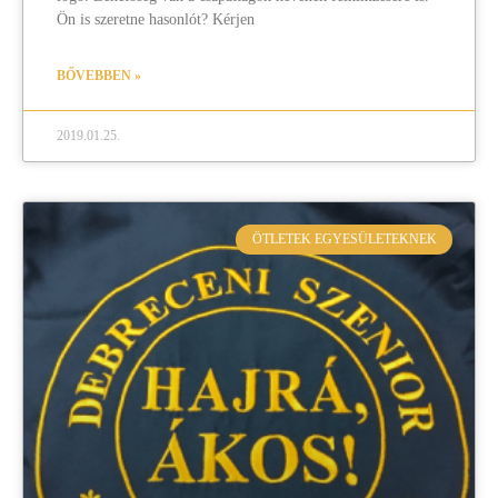
Ön is szeretne hasonlót? Kérjen
BŐVEBBEN »
2019.01.25.
ÖTLETEK EGYESÜLETEKNEK