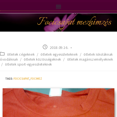
Focicsapat mezhímzés
2018.09.16.
ötletek cégeknek
/
ötletek egyesületeknek
/
ötletek iskoláknak
óvodáknak
/
ötletek közösségeknek
/
ötletek magánszemélyeknek
/
ötletek sport-egyesületeknek
TAGS
:
FOCICSAPAT
,
FOCIMEZ