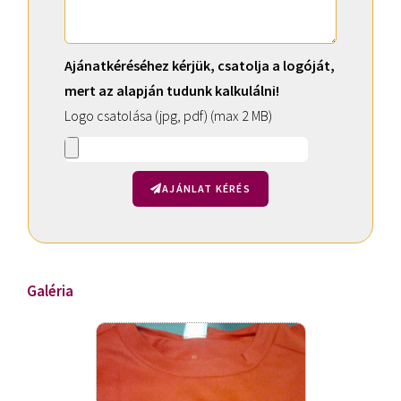
Ajánatkéréséhez kérjük, csatolja a logóját,
mert az alapján tudunk kalkulálni!
Logo csatolása (jpg, pdf) (max 2 MB)
AJÁNLAT KÉRÉS
A
l
t
Galéria
e
r
n
a
t