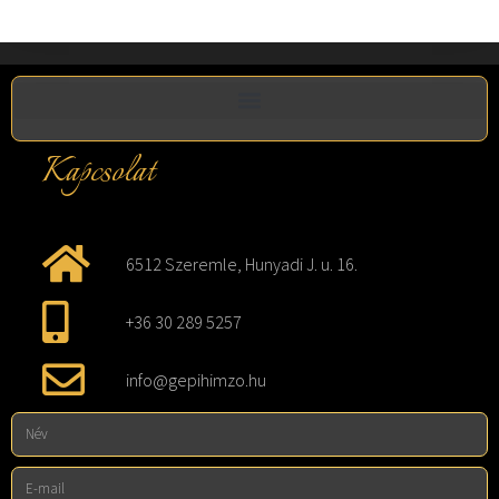
Kapcsolat
6512 Szeremle, Hunyadi J. u. 16.
+36 30 289 5257
info@gepihimzo.hu