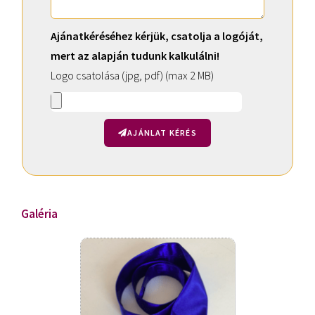
Ajánatkéréséhez kérjük, csatolja a logóját,
mert az alapján tudunk kalkulálni!
Logo csatolása (jpg, pdf) (max 2 MB)
AJÁNLAT KÉRÉS
A
l
t
Galéria
e
r
n
a
t
i