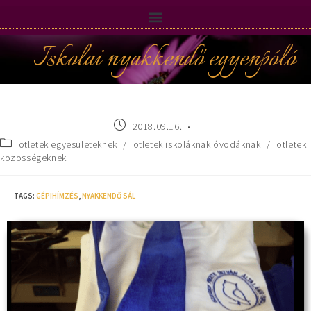
Iskolai nyakkendő egyenpóló
2018.09.16.
ötletek egyesületeknek
/
ötletek iskoláknak óvodáknak
/
ötletek
közösségeknek
TAGS
:
GÉPIHÍMZÉS
,
NYAKKENDŐ SÁL