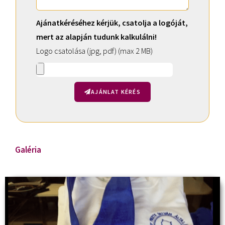
Ajánatkéréséhez kérjük, csatolja a logóját,
mert az alapján tudunk kalkulálni!
Logo csatolása (jpg, pdf) (max 2 MB)
AJÁNLAT KÉRÉS
A
l
t
Galéria
e
r
n
a
t
i