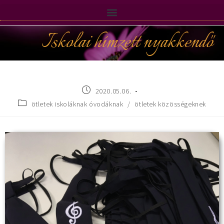
Iskolai hímzett nyakkendő
2020.05.06.
ötletek iskoláknak óvodáknak
/
ötletek közösségeknek