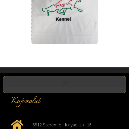
Kapcsolat
6512 Szeremle, Hunyadi J. u. 16.