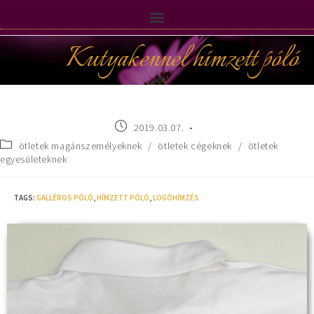
Kutyakennel hímzett póló
2019.03.07.
ötletek magánszemélyeknek
/
ötletek cégeknek
/
ötletek
egyesületeknek
TAGS
:
GALLÉROS PÓLÓ
,
HÍMZETT PÓLÓ
,
LOGÓHÍMZÉS