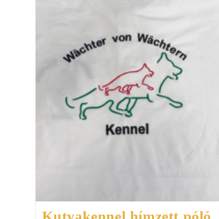
Kutyakennel hímzett póló