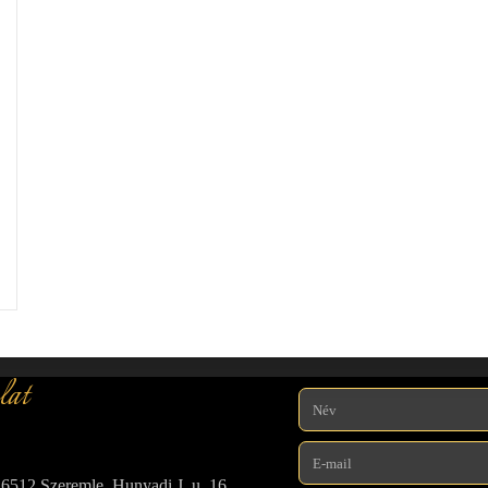
lat
6512 Szeremle, Hunyadi J. u. 16.