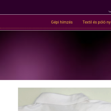
Gépi hímzés
Textil és póló 