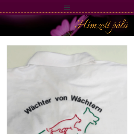
Hímzett póló