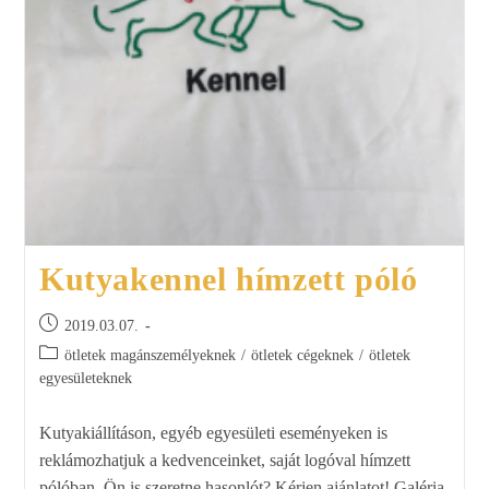
Kutyakennel hímzett póló
2019.03.07.
ötletek magánszemélyeknek
/
ötletek cégeknek
/
ötletek
egyesületeknek
Kutyakiállításon, egyéb egyesületi eseményeken is
reklámozhatjuk a kedvenceinket, saját logóval hímzett
pólóban. Ön is szeretne hasonlót? Kérjen ajánlatot! Galéria