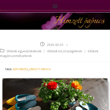
Hímzett papucs
2019.03.07.
ötletek egyesületeknek
/
ötletek közösségeknek
/
ötletek
magánszemélyeknek
TAGS
:
GÉPI HÍMZÉS
,
HÍMZETT PAPUCS