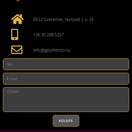
6512 Szeremle, Hunyadi J. u. 16.
+36 30 289 5257
info@gepihimzo.hu
KÜLDÉS
A