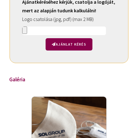
Ajánatkéréséhez kérjük, csatolja a logóját,
mert az alapján tudunk kalkulálni!
Logo csatolása (jpg, pdf) (max 2 MB)
AJÁNLAT KÉRÉS
A
l
t
Galéria
e
r
n
a
t
i
v