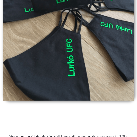
Sportegyesületnek készült hímzett arcmaszk szájmaszk. 100