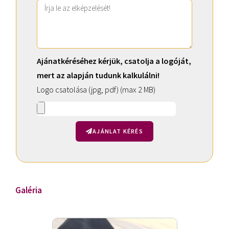
Ajánatkéréséhez kérjük, csatolja a logóját,
mert az alapján tudunk kalkulálni!
Logo csatolása (jpg, pdf) (max 2 MB)
AJÁNLAT KÉRÉS
A
l
t
Galéria
e
r
n