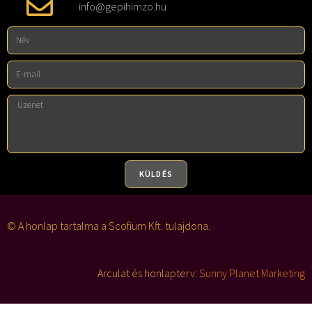
info@gepihimzo.hu
KÜLDÉS
A
l
© A honlap tartalma a Scofium Kft. tulajdona.
t
e
Arculat és honlapterv:
Sunny Planet Marketing
r
n