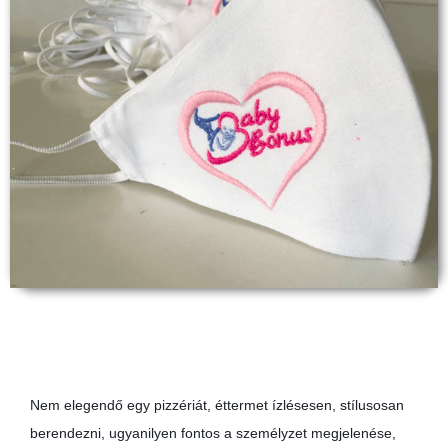
e
:
Nem elegendő egy pizzériát, éttermet ízlésesen, stílusosan
berendezni, ugyanilyen fontos a személyzet megjelenése,