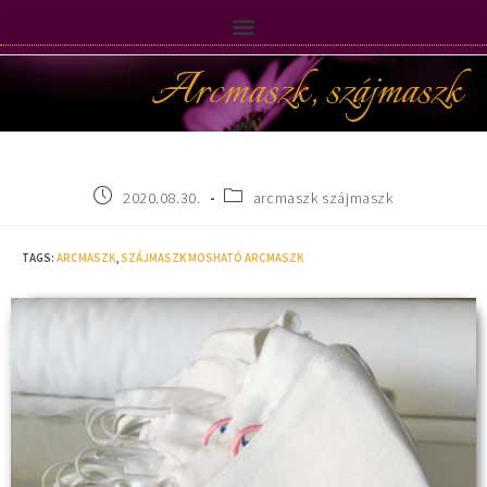
Arcmaszk, szájmaszk
2020.08.30.
arcmaszk szájmaszk
TAGS
:
ARCMASZK
,
SZÁJMASZK MOSHATÓ ARCMASZK