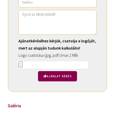
Ajánatkéréséhez kérjük, csatolja a logóját,
mert az alapján tudunk kalkulálni!
Logo csatolása (jpg, pdf) (max 2 MB)
AJÁNLAT KÉRÉS
A
l
t
Galéria
e
r