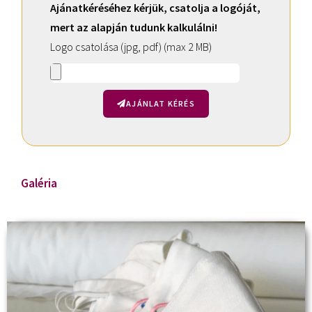
Ajánatkéréséhez kérjük, csatolja a logóját,
mert az alapján tudunk kalkulálni!
Logo csatolása (jpg, pdf) (max 2 MB)
AJÁNLAT KÉRÉS
A
l
t
Galéria
e
r
n
a
t
i
v