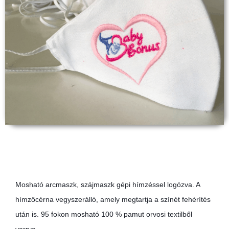
Mosható arcmaszk, szájmaszk gépi hímzéssel logózva. A
hímzőcérna vegyszerálló, amely megtartja a színét fehérítés
után is. 95 fokon mosható 100 % pamut orvosi textilből
varrva.