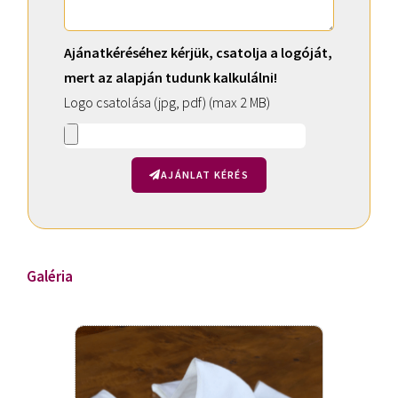
Ajánatkéréséhez kérjük, csatolja a logóját,
mert az alapján tudunk kalkulálni!
Logo csatolása (jpg, pdf) (max 2 MB)
AJÁNLAT KÉRÉS
A
l
t
Galéria
e
r
n
a
t