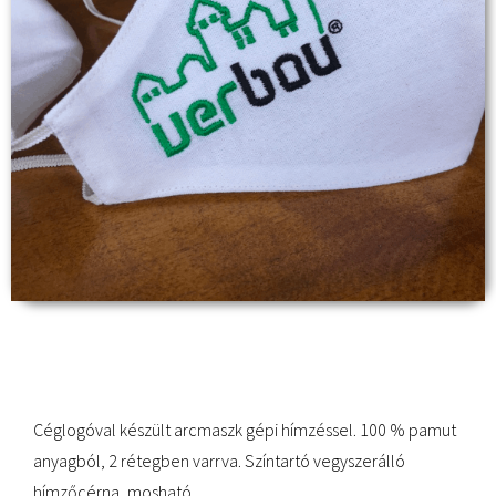
Céglogóval készült arcmaszk gépi hímzéssel. 100 % pamut
anyagból, 2 rétegben varrva. Színtartó vegyszerálló
hímzőcérna, mosható.