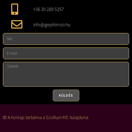
+36 30 289 5257
info@gepihimzo.hu
KÜLDÉS
A
l
© A honlap tartalma a Scofium Kft. tulajdona.
t
e