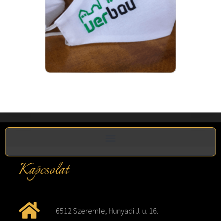
Kapcsolat
6512 Szeremle, Hunyadi J. u. 16.