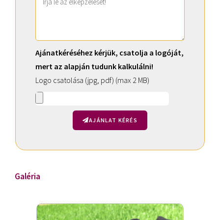
Ajánatkéréséhez kérjük, csatolja a logóját,
mert az alapján tudunk kalkulálni!
Logo csatolása (jpg, pdf) (max 2 MB)
AJÁNLAT KÉRÉS
A
l
t
Galéria
e
r
n
a