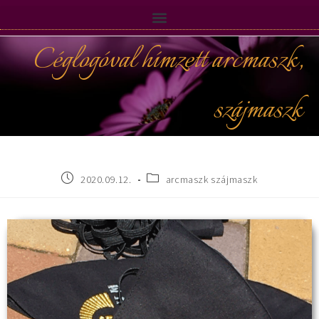
Céglogóval hímzett arcmaszk,
szájmaszk
2020.09.12.
arcmaszk szájmaszk