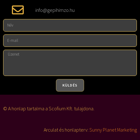
info@gepihimzo.hu
KÜLDÉS
A
l
© A honlap tartalma a Scofium Kft. tulajdona.
t
e
Arculat és honlapterv:
Sunny Planet Marketing
r
n