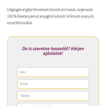
Céglogóval gépi hímzéssel készült arcmaszk, szájmaszk.
100 % fekete pamut anyagból készült. A hímzés arany és
ezüst fémszállal.
Ön is szeretne hasonlót? Kérjen
ajánlatot!