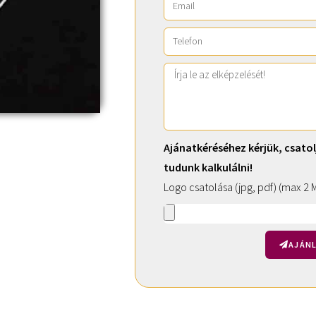
Ajánatkéréséhez kérjük, csatol
tudunk kalkulálni!
Logo csatolása (jpg, pdf) (max 2 
AJÁNL
A
l
t