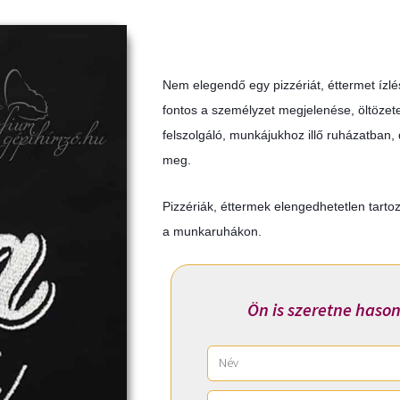
Nem elegendő egy pizzériát, éttermet ízlé
fontos a személyzet megjelenése, öltözete.
felszolgáló, munkájukhoz illő ruházatban,
meg.
Pizzériák, éttermek elengedhetetlen tarto
a munkaruhákon.
Ön is szeretne hason