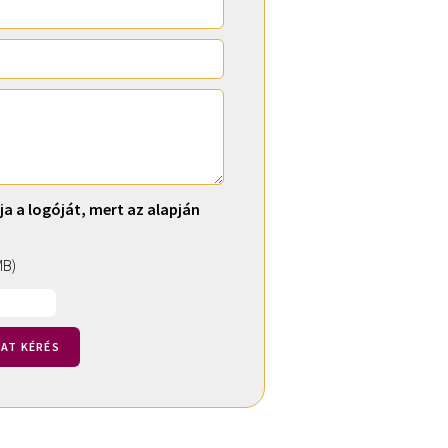
ja a logóját, mert az alapján
MB)
AT KÉRÉS