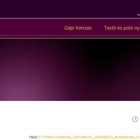
Gépi hímzés
Textil és póló 
TAGS
:
ÉTTERMI EGYENRUHA
,
GÉPI HÍMZÉS
,
GÉPIHÍMZÉS
,
MUNKARUHA
,
SZ