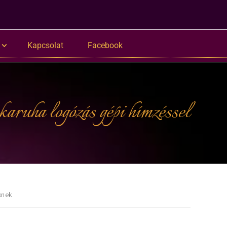
Kapcsolat
Facebook
ruha logózás gépi hímzéssel
knek