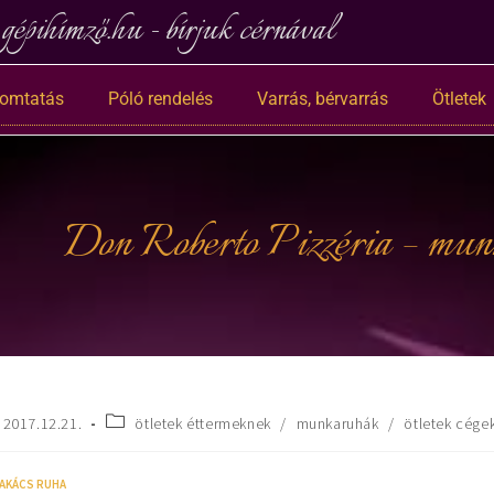
gépihímző.hu - bírjuk cérnával
nyomtatás
Póló rendelés
Varrás, bérvarrás
Ötletek
Don Roberto Pizzéria – munka
2017.12.21.
ötletek éttermeknek
/
munkaruhák
/
ötletek cége
AKÁCS RUHA