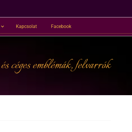
Kapcsolat
Facebook
 és céges emblémák, felvarrók