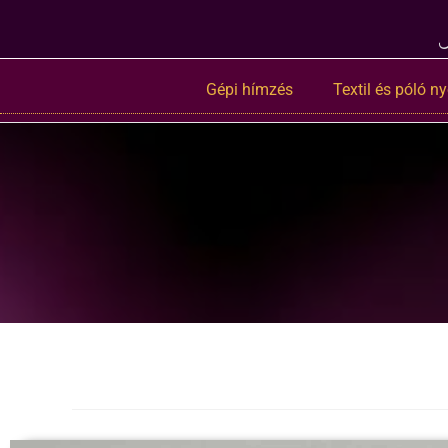
Gépi hímzés
Textil és póló 