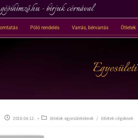
gépihímző.hu - bírjuk cérnával
nyomtatás
Póló rendelés
Varrás, bérvarrás
Ötletek
Egyesületi
2018.04.12.
ötletek egyesületeknek
/
ötletek cégeknek