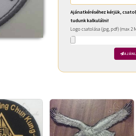
Ajánatkéréséhez kérjük, csatol
tudunk kalkulálni!
Logo csatolása (jpg, pdf) (max 2 
AJÁNL
A
l
t
e
r
n
a
t
i