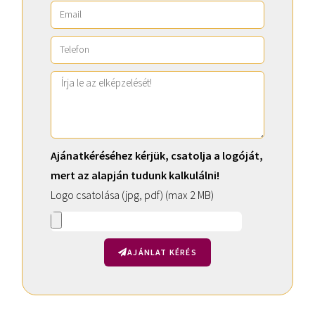
Ajánatkéréséhez kérjük, csatolja a logóját,
mert az alapján tudunk kalkulálni!
Logo csatolása (jpg, pdf) (max 2 MB)
AJÁNLAT KÉRÉS
A
l