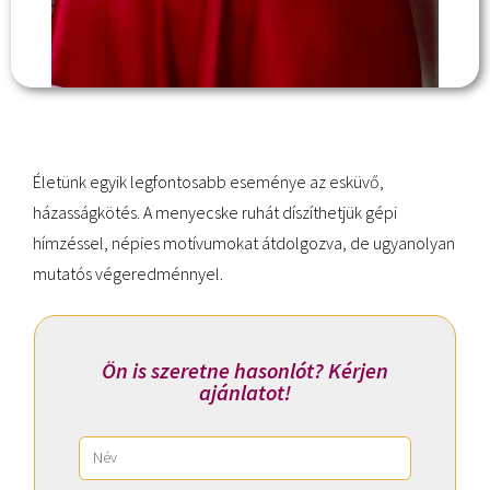
Életünk egyik legfontosabb eseménye az esküvő,
házasságkötés. A menyecske ruhát díszíthetjük gépi
hímzéssel, népies motívumokat átdolgozva, de ugyanolyan
mutatós végeredménnyel.
Ön is szeretne hasonlót? Kérjen
ajánlatot!