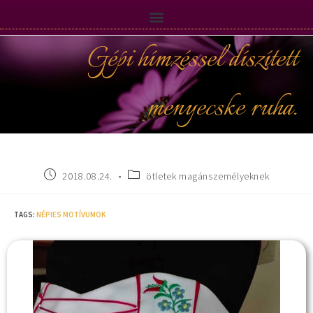
Gépi hímzéssel díszített
menyecske ruha.
2018.08.24.
ötletek magánszemélyeknek
TAGS
:
NÉPIES MOTÍVUMOK