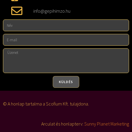
info@gepihimzo.hu
KÜLDÉS
A
l
© A honlap tartalma a Scofium Kft. tulajdona.
t
e
Arculat és honlapterv:
Sunny Planet Marketing
r