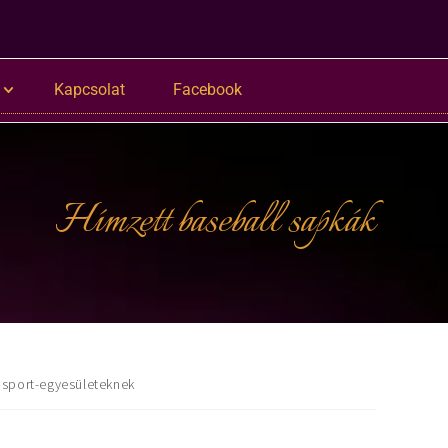
Kapcsolat
Facebook
Hímzett baseball sapkák
 sport-egyesületeknek