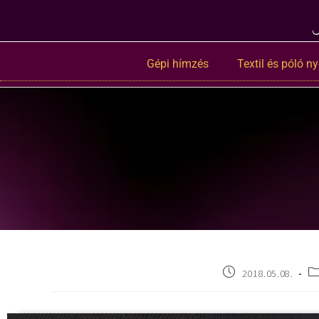
Gépi hímzés
Textil és póló 
2018.05.08.