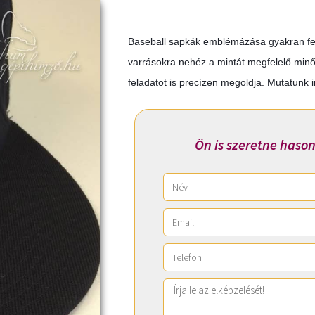
Baseball sapkák emblémázása gyakran fel
varrásokra nehéz a mintát megfelelő min
feladatot is precízen megoldja. Mutatunk 
Ön is szeretne hason