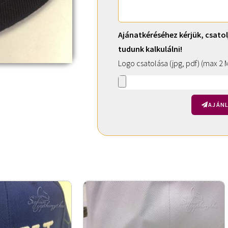
Ajánatkéréséhez kérjük, csatol
tudunk kalkulálni!
Logo csatolása (jpg, pdf) (max 2 
AJÁNL
A
l
t
e
r
n
a
t