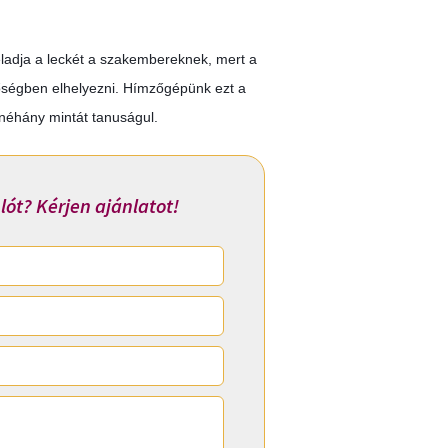
adja a leckét a szakembereknek, mert a
őségben elhelyezni. Hímzőgépünk ezt a
inéhány mintát tanuságul.
lót? Kérjen ajánlatot!