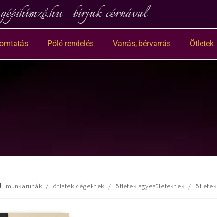
gépihímző.hu - bírjuk cérnával
nyomtatás
Póló rendelés
Varrás, bérvarrás
Ötletek
munkaruhák
/
ötletek cégeknek
/
ötletek egyesületeknek
/
ötletek