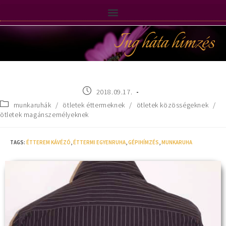
Ing háta hímzés
2018.09.17.
munkaruhák
/
ötletek éttermeknek
/
ötletek közösségeknek
/
ötletek magánszemélyeknek
TAGS
:
ÉTTEREM KÁVÉZÓ
,
ÉTTERMI EGYENRUHA
,
GÉPIHÍMZÉS
,
MUNKARUHA