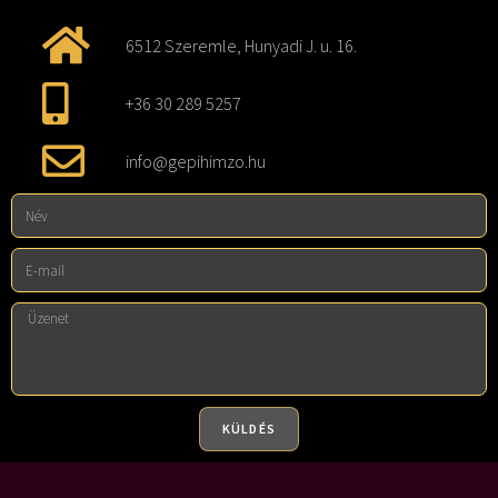
6512 Szeremle, Hunyadi J. u. 16.
+36 30 289 5257
info@gepihimzo.hu
KÜLDÉS
A