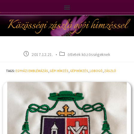
Közösségi zászló gépi hímzéssel
2017.12.21.
ötletek közösségeknek
TAGS
:
EGYHÁZI EMBLÉMÁZÁS
,
GÉPI HÍMZÉS
,
GÉPIHÍMZÉS
,
LOBOGÓ
,
ZÁSZLÓ