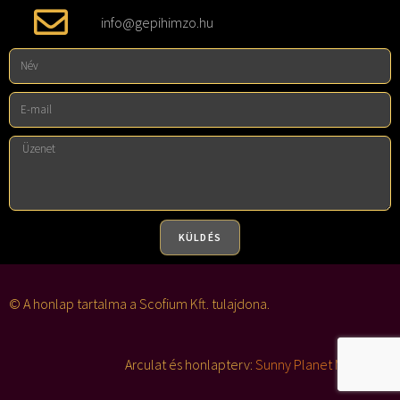
info@gepihimzo.hu
KÜLDÉS
A
l
© A honlap tartalma a Scofium Kft. tulajdona.
t
e
Arculat és honlapterv:
Sunny Planet Marketing
r
n