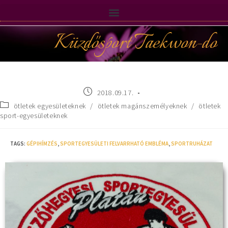
Küzdősport Taekwon-do
2018.09.17.
ötletek egyesületeknek
/
ötletek magánszemélyeknek
/
ötletek
sport-egyesületeknek
TAGS
:
GÉPIHÍMZÉS
,
SPORTEGYESÜLETI FELVARRHATÓ EMBLÉMA
,
SPORTRUHÁZAT