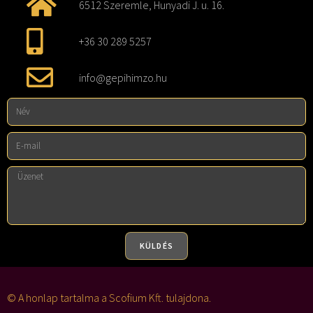
6512 Szeremle, Hunyadi J. u. 16.
+36 30 289 5257
info@gepihimzo.hu
KÜLDÉS
A
l
© A honlap tartalma a Scofium Kft. tulajdona.
t