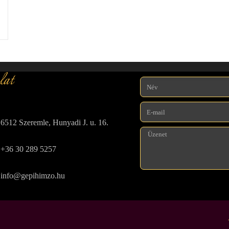
lat
6512 Szeremle, Hunyadi J. u. 16.
+36 30 289 5257
info@gepihimzo.hu
A
l