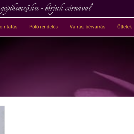
gépihímző.hu - bírjuk cérnával
nyomtatás
Póló rendelés
Varrás, bérvarrás
Ötletek