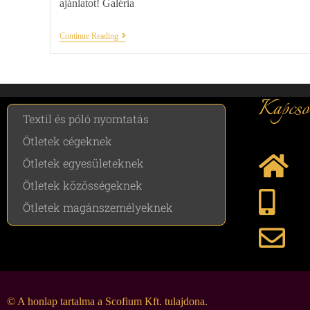
ajánlatot! Galéria
Continue Reading
Kapcso
Textil és póló nyomtatás
Ötletek cégeknek
Ötletek egyesületeknek
Ötletek közösségeknek
Ötletek magánszemélyeknek
© A honlap tartalma a Scofium Kft. tulajdona.