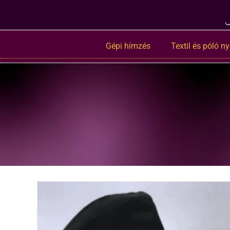
Gépi hímzés
Textil és póló 