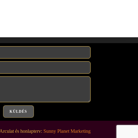
KÜLDÉS
Arculat és honlapterv:
Sunny Planet Marketing